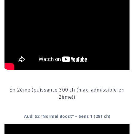
En 2ème (puissance 300 ch (maxi admissible en
2ème))
Audi S2 “Normal Boost” – Sens 1 (281 ch)